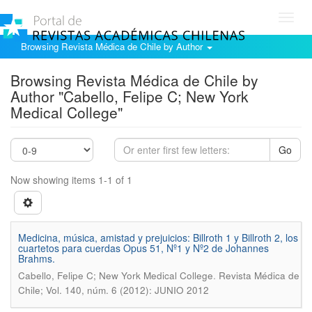
Toggl
navig
Browsing Revista Médica de Chile by Author
Browsing Revista Médica de Chile by
Author "Cabello, Felipe C; New York
Medical College"
Go
Now showing items 1-1 of 1
Medicina, música, amistad y prejuicios: Billroth 1 y Billroth 2, los
cuartetos para cuerdas Opus 51, Nº1 y Nº2 de Johannes
Brahms.
.
Cabello, Felipe C; New York Medical College
Revista Médica de
Chile; Vol. 140, núm. 6 (2012): JUNIO 2012