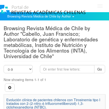
Toggl
navig
Browsing Revista Médica de Chile by Author
Browsing Revista Médica de Chile by
Author "Cabello, Juan Francisco;
Laboratorio de genética y enfermedades
metabólicas, Instituto de Nutrición y
Tecnología de los Alimentos (INTA),
Universidad de Chile"
Go
Now showing items 1-1 of 1
Evolución clínica de pacientes chilenos con Tirosinemia tipo I
tratados con 2-(2-nitro-4-trifluorometilbenzoil)-1,3-
ciclohexanediona (NTBC).