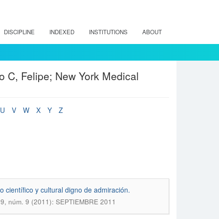
DISCIPLINE
INDEXED
INSTITUTIONS
ABOUT
o C, Felipe; New York Medical
U
V
W
X
Y
Z
 científico y cultural digno de admiración.
 139, núm. 9 (2011): SEPTIEMBRE 2011