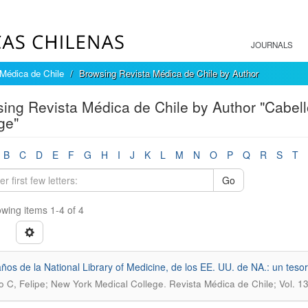
JOURNALS
Médica de Chile
Browsing Revista Médica de Chile by Author
ing Revista Médica de Chile by Author "Cabell
ge"
B
C
D
E
F
G
H
I
J
K
L
M
N
O
P
Q
R
S
T
Go
wing items 1-4 of 4
ños de la National Library of Medicine, de los EE. UU. de NA.: un tesoro
.
o C, Felipe; New York Medical College
Revista Médica de Chile; Vol.