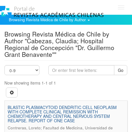
Toggl
navig
Browsing Revista Médica de Chile by Author
Browsing Revista Médica de Chile by
Author "Cabezas, Claudia; Hospital
Regional de Concepción "Dr. Guillermo
Grant Benavente""
Go
Now showing items 1-1 of 1
BLASTIC PLASMACYTOID DENDRITIC CELL NEOPLASM
WITH COMPLETE CLINICAL REMISSION WITH
CHEMOTHERAPY AND CENTRAL NERVOUS SYSTEM
RELAPSE. REPORT OF ONE CASE
Contreras, Loreto; Facultad de Medicina, Universidad de