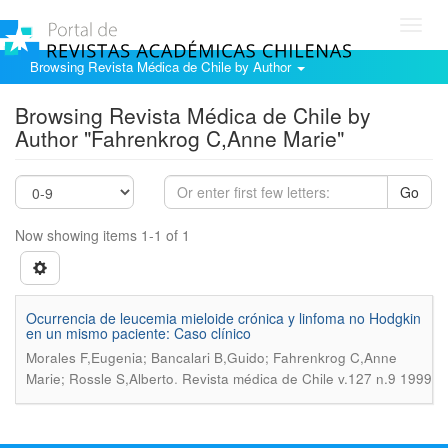
Toggl
navig
Browsing Revista Médica de Chile by Author
Browsing Revista Médica de Chile by
Author "Fahrenkrog C,Anne Marie"
Go
Now showing items 1-1 of 1
Ocurrencia de leucemia mieloide crónica y linfoma no Hodgkin
en un mismo paciente: Caso clínico
Morales F,Eugenia; Bancalari B,Guido; Fahrenkrog C,Anne
.
Marie; Rossle S,Alberto
Revista médica de Chile v.127 n.9 1999