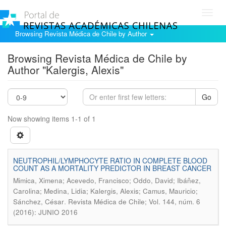
Toggl
navig
Browsing Revista Médica de Chile by Author
Browsing Revista Médica de Chile by
Author "Kalergis, Alexis"
Go
Now showing items 1-1 of 1
NEUTROPHIL/LYMPHOCYTE RATIO IN COMPLETE BLOOD
COUNT AS A MORTALITY PREDICTOR IN BREAST CANCER
Mimica, Ximena; Acevedo, Francisco; Oddo, David; Ibáñez,
Carolina; Medina, Lidia; Kalergis, Alexis; Camus, Mauricio;
.
Sánchez, César
Revista Médica de Chile; Vol. 144, núm. 6
(2016): JUNIO 2016