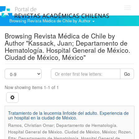
Toggl
navig
Browsing Revista Médica de Chile by Author
Browsing Revista Médica de Chile by
Author "Kassack, Juan; Departamento de
Hematología. Hospital General de México.
Ciudad de México, México"
Go
Now showing items 1-1 of 1
Tratamiento de la leucemia linfoide del adulto. Experiencia de
un hospital en la ciudad de México.
Ramos, Christian Omar; Departamento de Hematología.
Hospital General de México. Ciudad de México, México; Rozen,
Etta; Departamento de Hematología. Hospital General de