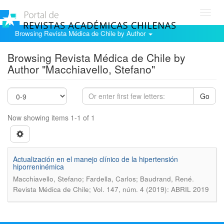
Toggl
navig
Browsing Revista Médica de Chile by Author
Browsing Revista Médica de Chile by
Author "Macchiavello, Stefano"
Go
Now showing items 1-1 of 1
Actualización en el manejo clínico de la hipertensión
hiporreninémica
.
Macchiavello, Stefano; Fardella, Carlos; Baudrand, René
Revista Médica de Chile; Vol. 147, núm. 4 (2019): ABRIL 2019