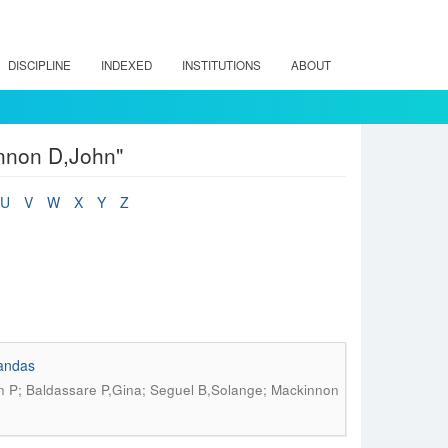
DISCIPLINE
INDEXED
INSTITUTIONS
ABOUT
nnon D,John"
U
V
W
X
Y
Z
landas
an P; Baldassare P,Gina; Seguel B,Solange; Mackinnon