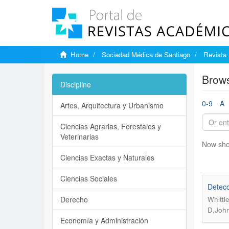
Home
Sociedad Médica de Santiago
Revista 
Brows
Discipline
0-9
A
Artes, Arquitectura y Urbanismo
Ciencias Agrarias, Forestales y
Veterinarias
Now sho
Ciencias Exactas y Naturales
Ciencias Sociales
Detecc
Derecho
Whittl
D,Joh
Economía y Administración