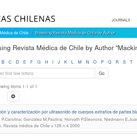
JOURNALS
Médica de Chile
Browsing Revista Médica de Chile by Author
ing Revista Médica de Chile by Author "Macki
B
C
D
E
F
G
H
I
J
K
L
M
N
O
P
Q
R
S
T
Go
wing items 1-1 of 1
ión y caracterización por ultrasonido de cuerpos extraños de partes b
e P,Carolina; González M,Paulina; Horvath P,Eleonora; Niedmann E,Ju
.
n
Revista médica de Chile v.128 n.4 2000