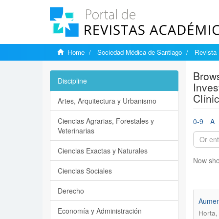
Home
Sociedad Médica de Santiago
Revista 
Brows
Discipline
Inves
Clíni
Artes, Arquitectura y Urbanismo
Ciencias Agrarias, Forestales y
0-9
A
Veterinarias
Ciencias Exactas y Naturales
Now sho
Ciencias Sociales
Derecho
Aument
Economía y Administración
Horta,