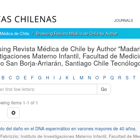
JOURNALS
Médica de Chile
Browsing Revista Médica de Chile by Author
ing Revista Médica de Chile by Author "Madaria
tigaciones Materno Infantil, Facultad de Medici
co San Borja-Arriarán, Santiago Chile Tecnólog
B
C
D
E
F
G
H
I
J
K
L
M
N
O
P
Q
R
S
T
Go
wing items 1-1 of 1
o del daño en el DNA espermático en varones mayores de 40 años.
 Fabrizzio; Instituto de Investigaciones Materno Infantil, Facultad de Me