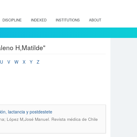
DISCIPLINE
INDEXED
INSTITUTIONS
ABOUT
leno H,Matilde"
U
V
W
X
Y
Z
ón, lactancia y postdestete
.
ena; López M,José Manuel
Revista médica de Chile