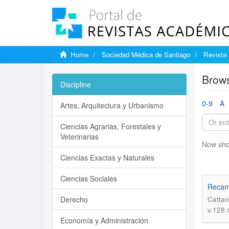
Home
Sociedad Médica de Santiago
Revista 
Brows
Discipline
0-9
A
Artes, Arquitectura y Urbanismo
Ciencias Agrarias, Forestales y
Veterinarias
Now sho
Ciencias Exactas y Naturales
Ciencias Sociales
Recamb
Derecho
Cattan
v.128 
Economía y Administración