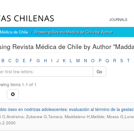
JOURNALS
Médica de Chile
Browsing Revista Médica de Chile by Author
ing Revista Médica de Chile by Author "Madda
B
C
D
E
F
G
H
I
J
K
L
M
N
O
P
Q
R
S
T
Go
wing items 1-1 of 1
io óseo en nodrizas adolescentes: evaluación al término de la gestaci
i O,Andreina; Zubarew G,Tamara; Maddaleno H,Matilde; Mosso G,Lor
n.2 2000