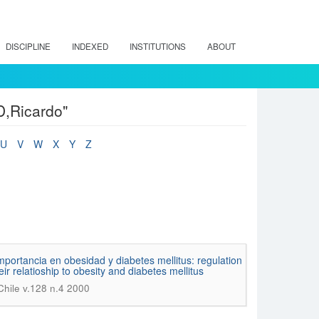
DISCIPLINE
INDEXED
INSTITUTIONS
ABOUT
D,Ricardo"
U
V
W
X
Y
Z
mportancia en obesidad y diabetes mellitus: regulation
r relatioship to obesity and diabetes mellitus
Chile v.128 n.4 2000