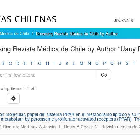
JOURNALS
Médica de Chile
Browsing Revista Médica de Chile by Author
ing Revista Médica de Chile by Author "Uauy 
B
C
D
E
F
G
H
I
J
K
L
M
N
O
P
Q
R
S
T
Go
wing items 1-1 of 1
ión molecular, papel del sistema PPAR en el metabolismo lipídico y su i
id metabolism by peroxisome proliferator activated receptors (PPAR). Thei
.
,Ricardo; Martínez A,Jessica I.; Rojas B,Cecilia V.
Revista médica de 