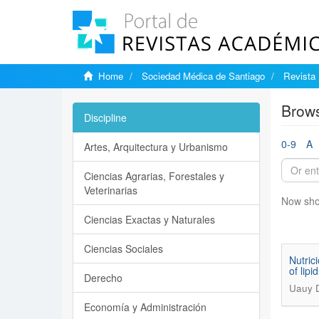
Home
Sociedad Médica de Santiago
Revista 
Brows
Discipline
0-9
A
Artes, Arquitectura y Urbanismo
Ciencias Agrarias, Forestales y
Veterinarias
Now sho
Ciencias Exactas y Naturales
Ciencias Sociales
Nutric
of lip
Derecho
Uauy D
Economía y Administración