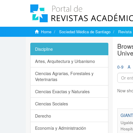
Home
Sociedad Médica de Santiago
Revista 
Brows
Discipline
Unive
Artes, Arquitectura y Urbanismo
0-9
A
Ciencias Agrarias, Forestales y
Veterinarias
Now sho
Ciencias Exactas y Naturales
Ciencias Sociales
GIANT
Derecho
Ugalde
Economía y Administración
Hospit