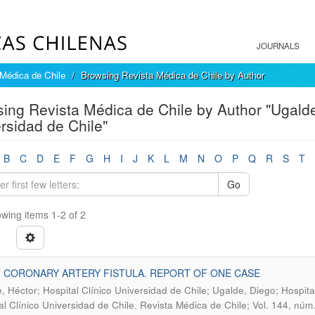
JOURNALS
Médica de Chile
Browsing Revista Médica de Chile by Author
ing Revista Médica de Chile by Author "Ugalde,
rsidad de Chile"
B
C
D
E
F
G
H
I
J
K
L
M
N
O
P
Q
R
S
T
Go
wing items 1-2 of 2
 CORONARY ARTERY FISTULA. REPORT OF ONE CASE
, Héctor; Hospital Clínico Universidad de Chile; Ugalde, Diego; Hospital
.
al Clínico Universidad de Chile
Revista Médica de Chile; Vol. 144, núm