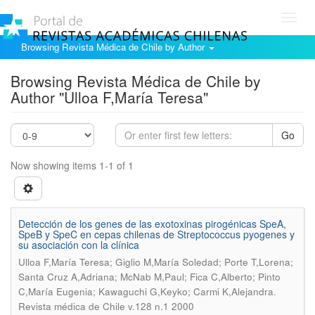
Toggl
navig
Browsing Revista Médica de Chile by Author
Browsing Revista Médica de Chile by
Author "Ulloa F,María Teresa"
Go
Now showing items 1-1 of 1
Detección de los genes de las exotoxinas pirogénicas SpeA,
SpeB y SpeC en cepas chilenas de Streptococcus pyogenes y
su asociación con la clínica
Ulloa F,María Teresa; Giglio M,María Soledad; Porte T,Lorena;
Santa Cruz A,Adriana; McNab M,Paul; Fica C,Alberto; Pinto
.
C,María Eugenia; Kawaguchi G,Keyko; Carmi K,Alejandra
Revista médica de Chile v.128 n.1 2000