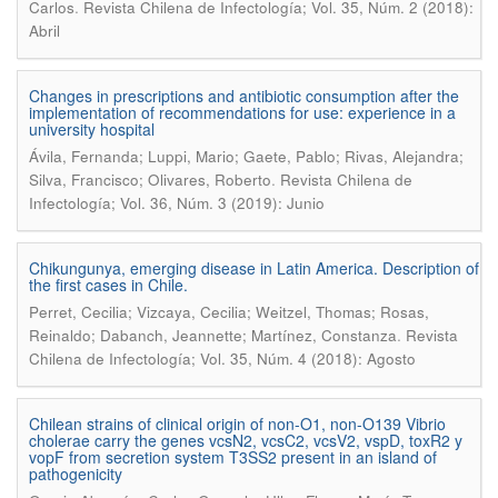
.
Carlos
Revista Chilena de Infectología; Vol. 35, Núm. 2 (2018):
Abril
Changes in prescriptions and antibiotic consumption after the
implementation of recommendations for use: experience in a
university hospital
Ávila, Fernanda; Luppi, Mario; Gaete, Pablo; Rivas, Alejandra;
.
Silva, Francisco; Olivares, Roberto
Revista Chilena de
Infectología; Vol. 36, Núm. 3 (2019): Junio
Chikungunya, emerging disease in Latin America. Description of
the first cases in Chile.
Perret, Cecilia; Vizcaya, Cecilia; Weitzel, Thomas; Rosas,
.
Reinaldo; Dabanch, Jeannette; Martínez, Constanza
Revista
Chilena de Infectología; Vol. 35, Núm. 4 (2018): Agosto
Chilean strains of clinical origin of non-O1, non-O139 Vibrio
cholerae carry the genes vcsN2, vcsC2, vcsV2, vspD, toxR2 y
vopF from secretion system T3SS2 present in an island of
pathogenicity