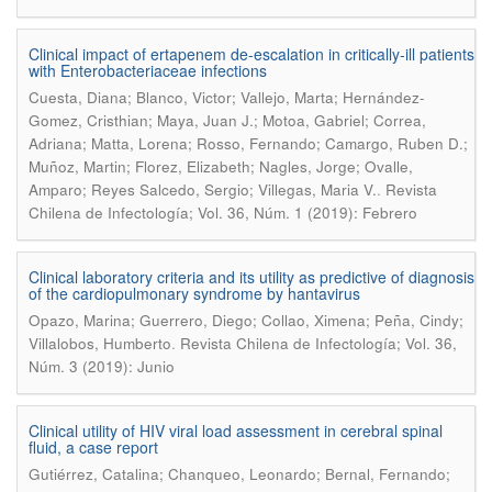
Clinical impact of ertapenem de-escalation in critically-ill patients
with Enterobacteriaceae infections
Cuesta, Diana; Blanco, Victor; Vallejo, Marta; Hernández-
Gomez, Cristhian; Maya, Juan J.; Motoa, Gabriel; Correa,
Adriana; Matta, Lorena; Rosso, Fernando; Camargo, Ruben D.;
Muñoz, Martin; Florez, Elizabeth; Nagles, Jorge; Ovalle,
.
Amparo; Reyes Salcedo, Sergio; Villegas, Maria V.
Revista
Chilena de Infectología; Vol. 36, Núm. 1 (2019): Febrero
Clinical laboratory criteria and its utility as predictive of diagnosis
of the cardiopulmonary syndrome by hantavirus
Opazo, Marina; Guerrero, Diego; Collao, Ximena; Peña, Cindy;
.
Villalobos, Humberto
Revista Chilena de Infectología; Vol. 36,
Núm. 3 (2019): Junio
Clinical utility of HIV viral load assessment in cerebral spinal
fluid, a case report
Gutiérrez, Catalina; Chanqueo, Leonardo; Bernal, Fernando;