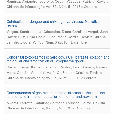
.
Ramírez, Alejandro; Loureiro, Oscar; Vásquez, Patricia
Revista
Chilena de Infectología; Vol. 35, Núm. 5 (2018): Octubre
Coinfection of dengue and chikungunya viruses. Narrative
review
Vargas, Sandra Lucía; Céspedes, Diana Carolina; Vergel, Juan
.
David; Ruiz, Erika Paola; Luna, María Camila
Revista Chilena
de Infectología; Vol. 35, Núm. 6 (2018): Diciembre
Congenital toxoplasmosis: Serology, PCR, parasite isolation and
molecular characterization of Toxoplasma gondii
Carral, Liliana; Kaufer, Federico; Pardini, Lais; Durlach, Ricardo;
.
Moré, Gastón; Venturini, María C.; Freuler, Cristina
Revista
Chilena de Infectología; Vol. 35, Núm. 1 (2018): Febrero
Consequences of gestational malaria infection in the immune
function and immunomodulation of mother and newborn
.
Álvarez-Larrotta, Catalina; Carmona-Fonseca, Jaime
Revista
Chilena de Infectología; Vol. 36, Núm. 3 (2019): Junio