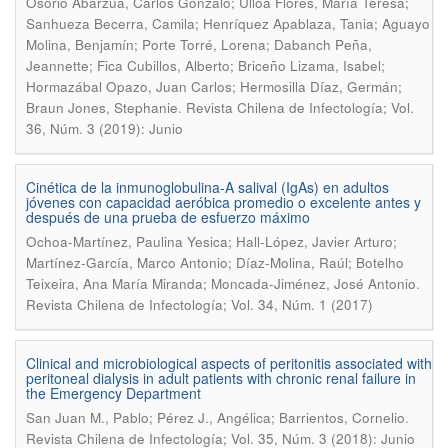
Osorio Abarzúa, Carlos Gonzalo; Ulloa Flores, María Teresa;
Sanhueza Becerra, Camila; Henríquez Apablaza, Tania; Aguayo
Molina, Benjamín; Porte Torré, Lorena; Dabanch Peña,
Jeannette; Fica Cubillos, Alberto; Briceño Lizama, Isabel;
Hormazábal Opazo, Juan Carlos; Hermosilla Díaz, Germán;
.
Braun Jones, Stephanie
Revista Chilena de Infectología; Vol.
36, Núm. 3 (2019): Junio
Cinética de la inmunoglobulina-A salival (IgAs) en adultos
jóvenes con capacidad aeróbica promedio o excelente antes y
después de una prueba de esfuerzo máximo
Ochoa-Martínez, Paulina Yesica; Hall-López, Javier Arturo;
Martínez-García, Marco Antonio; Díaz-Molina, Raúl; Botelho
.
Teixeira, Ana María Miranda; Moncada-Jiménez, José Antonio
Revista Chilena de Infectología; Vol. 34, Núm. 1 (2017)
Clinical and microbiological aspects of peritonitis associated with
peritoneal dialysis in adult patients with chronic renal failure in
the Emergency Department
.
San Juan M., Pablo; Pérez J., Angélica; Barrientos, Cornelio
Revista Chilena de Infectología; Vol. 35, Núm. 3 (2018): Junio