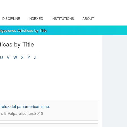
DISCIPLINE
INDEXED
INSTITUTIONS
ABOUT
gaciones Artísticas by Title
icas by Title
U
V
W
X
Y
Z
traluz del panamericanismo.
n. 8 Valparaíso jun.2019