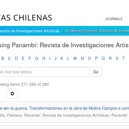
JOURNALS
vista de Investigaciones Artísticas
Browsing Panambí: Revista de Investi
ing Panambí: Revista de Investigaciones Artíst
B
C
D
E
F
G
H
I
J
K
L
M
N
O
P
Q
R
S
T
Go
wing items 271-280 of 280
we win la guerra. Transformaciones en la obra de Molina Campos a con
.
dio, Fabiana
Panambí. Revista de Investigaciones Artísticas; Panambí 