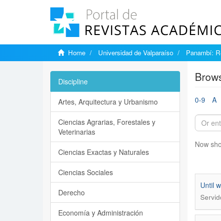
Home
Universidad de Valparaíso
Panambí: Re
Brows
Discipline
0-9
A
Artes, Arquitectura y Urbanismo
Ciencias Agrarias, Forestales y
Veterinarias
Now sho
Ciencias Exactas y Naturales
Ciencias Sociales
Until 
Derecho
Servid
Economía y Administración