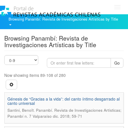
Toggl
navig
Browsing Panambí: Revista de Investigaciones Artísticas by Title
Browsing Panambí: Revista de
Investigaciones Artísticas by Title
Go
Now showing items 89-108 of 280
Génesis de “Gracias a la vida”: del canto íntimo desgarrado al
canto universal
.
Santini, Benoît
Panambí. Revista de Investigaciones Artísticas;
Panambí n. 7 Valparaíso dic. 2018; 59-71