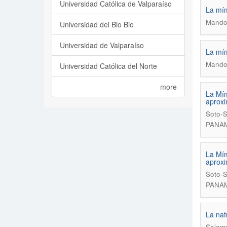
Universidad Católica de Valparaíso
La mím
Mandol
Universidad del Bio Bio
Universidad de Valparaíso
La mím
Mandol
Universidad Católica del Norte
more
La Mím
aproxi
Soto-S
PANAM
La Mím
aproxi
Soto-S
PANAM
La nat
Solomo