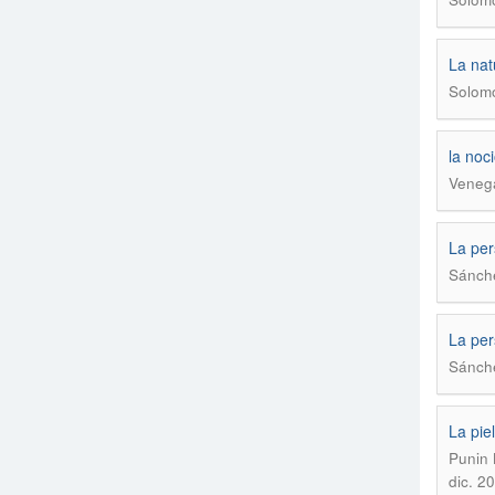
La nat
Solomo
la noc
Veneg
La pers
Sánch
La pers
Sánch
La pie
Punin 
dic. 2