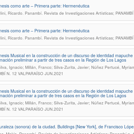
esis como arte – Primera parte: Hermenéutica
.
ini, Ricardo
Panambí. Revista de Investigaciones Artísticas; PANAM
esis como arte – Primera parte: Hermenéutica
.
ini, Ricardo
Panambí. Revista de Investigaciones Artísticas; PANAM
esis Musical en la construcción de un discurso de identidad mapuche e
mación preliminar a partir de tres casos en la Región de Los Lagos
ilva, Ignacio; Millán, Franco; Silva-Zurita, Javier; Núñez Pertucé, Myria
BÍ N. 12 VALPARAÍSO JUN.2021
esis Musical en la construcción de un discurso de identidad mapuche e
mación preliminar a partir de tres casos en la Región de Los Lagos
ilva, Ignacio; Millán, Franco; Silva-Zurita, Javier; Núñez Pertucé, Myria
BÍ N. 12 VALPARAÍSO JUN.2021
uraleza (sonora) de la ciudad. Buildings [New York], de Francisco Lópe
.
s, Makis
Panambí. Revista de Investigaciones Artísticas; Panambí n. 