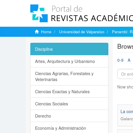
Home
Universidad de Valparaíso
Panambí: Re
Brows
Discipline
0-9
A
Artes, Arquitectura y Urbanismo
Ciencias Agrarias, Forestales y
Veterinarias
Now sho
Ciencias Exactas y Naturales
Ciencias Sociales
La con
Derecho
Galarc
Economía y Administración