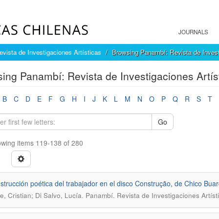
JOURNALS
vista de Investigaciones Artísticas
Browsing Panambí: Revista de Investi
ing Panambí: Revista de Investigaciones Artíst
B
C
D
E
F
G
H
I
J
K
L
M
N
O
P
Q
R
S
T
Go
wing items 119-138 of 280
strucción poética del trabajador en el disco Construção, de Chico Bua
.
e, Cristian; Di Salvo, Lucía
Panambí. Revista de Investigaciones Artíst