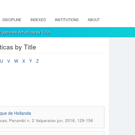
DISCIPLINE
INDEXED
INSTITUTIONS
ABOUT
gaciones Artísticas by Title
icas by Title
U
V
W
X
Y
Z
rque de Hollanda
icas; Panambí n. 2 Valparaíso jun. 2016; 129-156