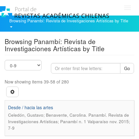
Toggl
navig
Browsing Panambí: Revista de Investigaciones Artísticas by Title
Browsing Panambí: Revista de
Investigaciones Artísticas by Title
Go
Now showing items 39-58 of 280
Desde / hacia las artes
.
Celedón, Gustavo; Benavente, Carolina
Panambí. Revista de
Investigaciones Artísticas; Panambí n. 1 Valparaíso nov. 2015;
7-9