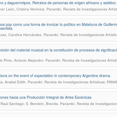
o y daguerrotipos. Retratos de personas de origen africano y asiático
.
rer León, Cristina Verónica
Panambí. Revista de Investigaciones Artís
os pop como una forma de ironizar lo político en Mateluna de Guiller
sentida.
.
uez, Carolina Hernández
Panambí. Revista de Investigaciones Artís
nición del material musical en la constitución de procesos de significa
.
lo Pinto, Antonio Alejandro
Panambí. Revista de Investigaciones Art
tions on the event of expectation in contemporary Argentine drama.
.
ta, Anabel Edith
Panambí. Revista de Investigaciones Artísticas; PA
iones hacia una Producción Integral de Artes Escénicas
.
 Raúl Santiago; S. Berstein, Brenda
Panambí. Revista de Investigaci