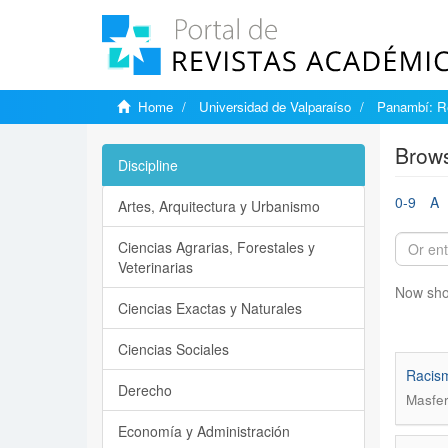
Home
Universidad de Valparaíso
Panambí: Re
Brows
Discipline
0-9
A
Artes, Arquitectura y Urbanismo
Ciencias Agrarias, Forestales y
Veterinarias
Now sho
Ciencias Exactas y Naturales
Ciencias Sociales
Racism
Derecho
Masfer
Economía y Administración