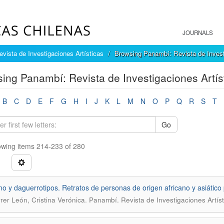
JOURNALS
vista de Investigaciones Artísticas
Browsing Panambí: Revista de Investi
ing Panambí: Revista de Investigaciones Artíst
B
C
D
E
F
G
H
I
J
K
L
M
N
O
P
Q
R
S
T
Go
wing items 214-233 of 280
o y daguerrotipos. Retratos de personas de origen africano y asiático
.
rer León, Cristina Verónica
Panambí. Revista de Investigaciones Artís