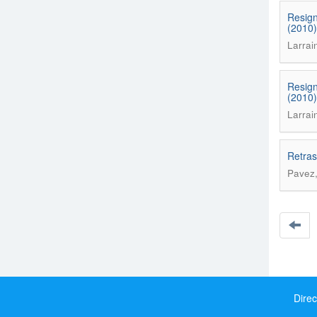
Resign
(2010)
Larrai
Resign
(2010)
Larrai
Retras
Pavez,
Direc