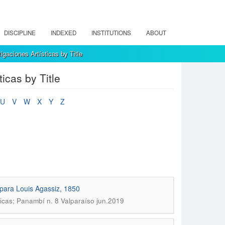
DISCIPLINE
INDEXED
INSTITUTIONS
ABOUT
gaciones Artísticas by Title
icas by Title
U
V
W
X
Y
Z
 para Louis Agassiz, 1850
ticas; Panambí n. 8 Valparaíso jun.2019