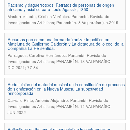
Racismo y daguerrotipos. Retratos de personas de origen
africano y asiático para Louis Agassiz, 1850
.
Masferrer León, Cristina Verónica
Panambí. Revista de
Investigaciones Artísticas; Panambí n. 8 Valparaíso jun.2019
Recursos pop como una forma de ironizar lo político en
Mateluna de Guillermo Calderón y La dictadura de lo cool de la
Compañía La Re-sentida.
.
Parraguez, Carolina Hernández
Panambí. Revista de
Investigaciones Artísticas; PANAMBÍ N. 13 VALPARAÍSO
DIC.2021; 77-84
Redefinición del material musical en la constitución de procesos
de significación en la Nueva Música. La subjetividad
reincorporada.
.
Carvallo Pinto, Antonio Alejandro
Panambí. Revista de
Investigaciones Artísticas; PANAMBÍ N. 14 VALPARAÍSO
JUN.2022
Reflections on the event of expectation in contemporary