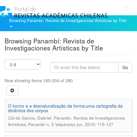
Toggl
navig
Browsing Panambí: Revista de Investigaciones Artísticas by Title
Browsing Panambí: Revista de
Investigaciones Artísticas by Title
Go
Now showing items 185-204 of 280
O horror e a desnaturalização da forma:uma cartografia da
dinâmica dos corpos
.
Cid de García, Gabriel
Panambí. Revista de Investigaciones
Artísticas; Panambí n. 2 Valparaíso jun. 2016; 115-127