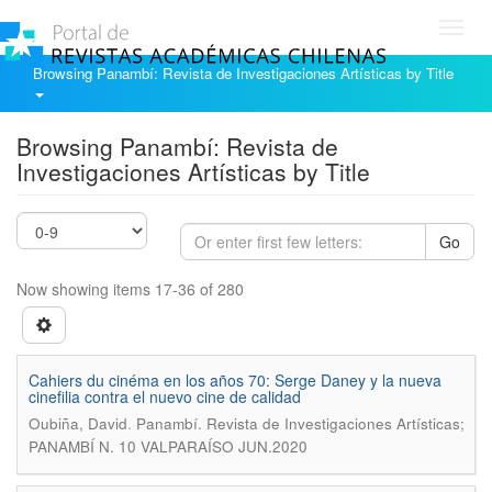
Toggl
navig
Browsing Panambí: Revista de Investigaciones Artísticas by Title
Browsing Panambí: Revista de
Investigaciones Artísticas by Title
Go
Now showing items 17-36 of 280
Cahiers du cinéma en los años 70: Serge Daney y la nueva
cinefilia contra el nuevo cine de calidad
.
Oubiña, David
Panambí. Revista de Investigaciones Artísticas;
PANAMBÍ N. 10 VALPARAÍSO JUN.2020