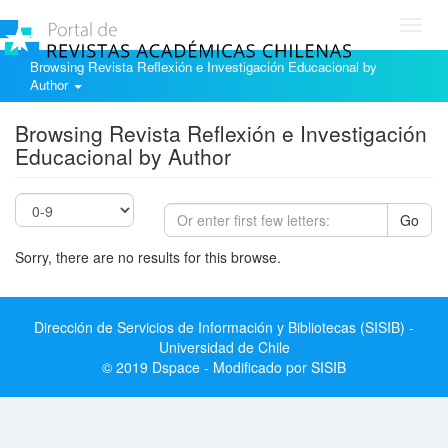
Toggl
navig
Browsing Revista Reflexión e Investigación Educacional by
Author
Browsing Revista Reflexión e Investigación
Educacional by Author
Go
Sorry, there are no results for this browse.
Dirección de Servicios de Información y Bibliotecas (SISIB) -
Universidad de Chile
© 2019 Dspace - Modificado por SISIB