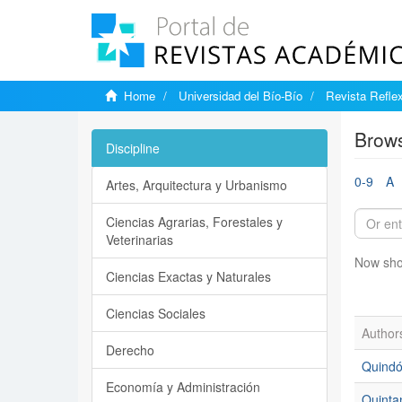
Home
Universidad del Bío-Bío
Revista Reflex
Brows
Discipline
0-9
A
Artes, Arquitectura y Urbanismo
Ciencias Agrarias, Forestales y
Veterinarias
Now sho
Ciencias Exactas y Naturales
Ciencias Sociales
Author
Derecho
Quindó
Economía y Administración
Quinta