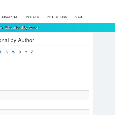
DISCIPLINE
INDEXED
INSTITUTIONS
ABOUT
ión Educacional by Author
onal by Author
U
V
W
X
Y
Z