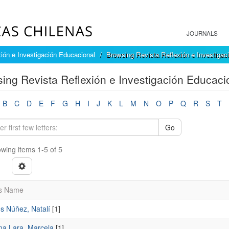
JOURNALS
ión e Investigación Educacional
Browsing Revista Reflexión e Investigac
ing Revista Reflexión e Investigación Educaci
B
C
D
E
F
G
H
I
J
K
L
M
N
O
P
Q
R
S
T
Go
wing items 1-5 of 5
s Name
s Núñez, Natalí
[1]
na Lara, Marcela
[1]