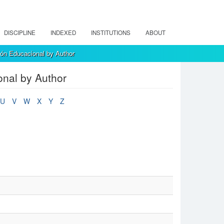
DISCIPLINE
INDEXED
INSTITUTIONS
ABOUT
ión Educacional by Author
onal by Author
U
V
W
X
Y
Z