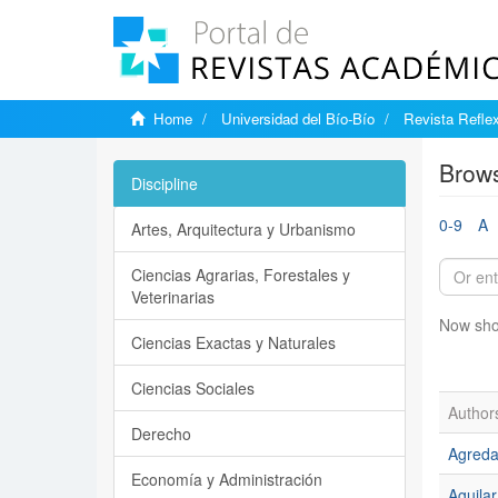
Home
Universidad del Bío-Bío
Revista Reflex
Brows
Discipline
0-9
A
Artes, Arquitectura y Urbanismo
Ciencias Agrarias, Forestales y
Veterinarias
Now sho
Ciencias Exactas y Naturales
Ciencias Sociales
Author
Derecho
Agreda 
Economía y Administración
Aguila