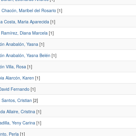
e Chacón, Maribel del Rosario
[1]
da Costa, Maria Aparecida
[1]
Ramírez, Diana Marcela
[1]
ón Anabalón, Yasna
[1]
ón Anabalón, Yasna Belén
[1]
ón Villa, Rosa
[1]
bia Alarcón, Karen
[1]
 David Fernando
[1]
 Santos, Cristian
[2]
da Allaire, Cristina
[1]
adilla, Yeny Carina
[1]
into, Perla
[1]