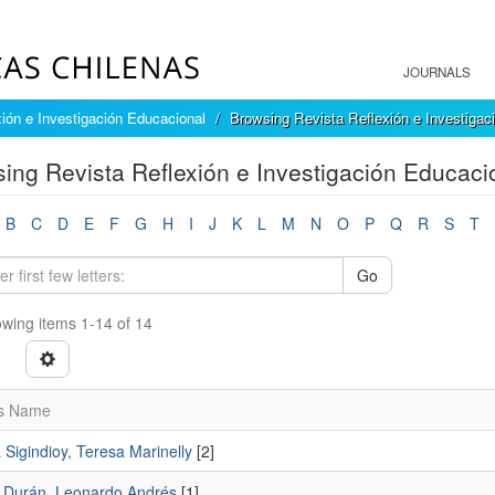
JOURNALS
ión e Investigación Educacional
Browsing Revista Reflexión e Investigac
ing Revista Reflexión e Investigación Educaci
B
C
D
E
F
G
H
I
J
K
L
M
N
O
P
Q
R
S
T
Go
wing items 1-14 of 14
s Name
Sigindioy, Teresa Marinelly
[2]
r Durán, Leonardo Andrés
[1]