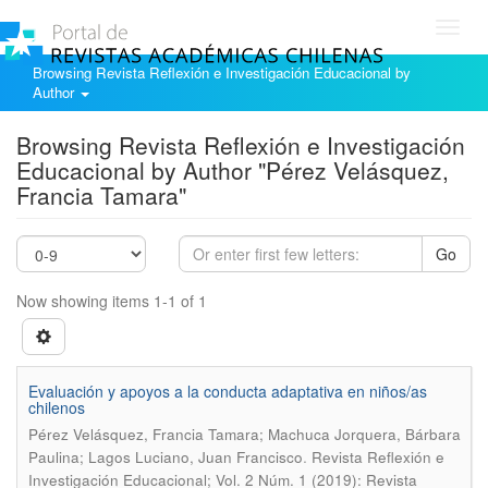
Toggl
navig
Browsing Revista Reflexión e Investigación Educacional by
Author
Browsing Revista Reflexión e Investigación
Educacional by Author "Pérez Velásquez,
Francia Tamara"
Go
Now showing items 1-1 of 1
Evaluación y apoyos a la conducta adaptativa en niños/as
chilenos
Pérez Velásquez, Francia Tamara; Machuca Jorquera, Bárbara
.
Paulina; Lagos Luciano, Juan Francisco
Revista Reflexión e
Investigación Educacional; Vol. 2 Núm. 1 (2019): Revista