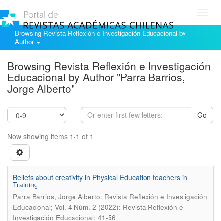
Toggl
navig
Browsing Revista Reflexión e Investigación Educacional by
Author
Browsing Revista Reflexión e Investigación
Educacional by Author "Parra Barrios,
Jorge Alberto"
Go
Now showing items 1-1 of 1
Beliefs about creativity in Physical Education teachers in
Training
.
Parra Barrios, Jorge Alberto
Revista Reflexión e Investigación
Educacional; Vol. 4 Núm. 2 (2022): Revista Reflexión e
Investigación Educacional; 41-56