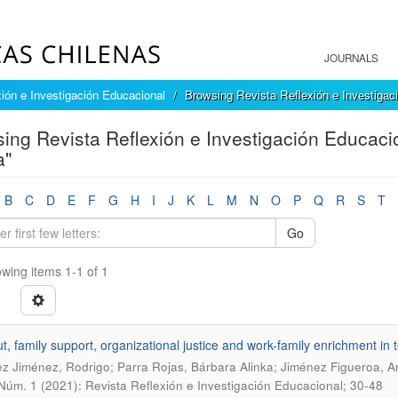
JOURNALS
ión e Investigación Educacional
Browsing Revista Reflexión e Investigac
ing Revista Reflexión e Investigación Educaci
a"
B
C
D
E
F
G
H
I
J
K
L
M
N
O
P
Q
R
S
T
Go
wing items 1-1 of 1
t, family support, organizational justice and work-family enrichment i
z Jiménez, Rodrigo; Parra Rojas, Bárbara Alinka; Jiménez Figueroa, A
 Núm. 1 (2021): Revista Reflexión e Investigación Educacional; 30-48