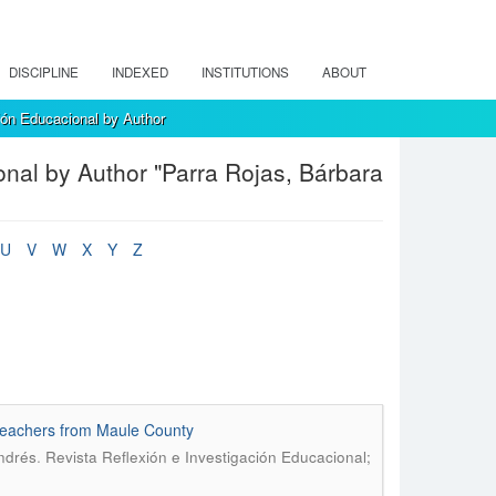
DISCIPLINE
INDEXED
INSTITUTIONS
ABOUT
ión Educacional by Author
onal by Author "Parra Rojas, Bárbara
U
V
W
X
Y
Z
n teachers from Maule County
.
ndrés
Revista Reflexión e Investigación Educacional;