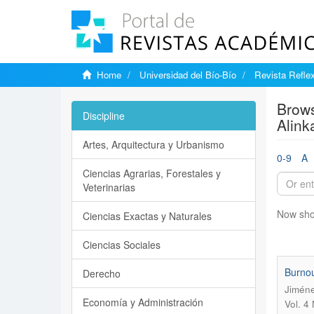
Home
Universidad del Bío-Bío
Revista Reflex
Brows
Discipline
Alink
Artes, Arquitectura y Urbanismo
0-9
A
Ciencias Agrarias, Forestales y
Veterinarias
Now sho
Ciencias Exactas y Naturales
Ciencias Sociales
Burnou
Derecho
Jiméne
Economía y Administración
Vol. 4