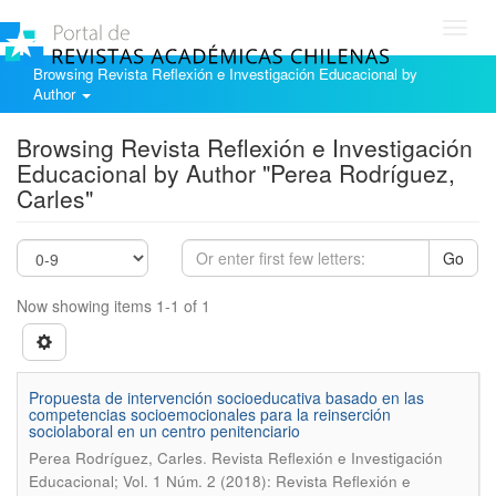
Toggl
navig
Browsing Revista Reflexión e Investigación Educacional by
Author
Browsing Revista Reflexión e Investigación
Educacional by Author "Perea Rodríguez,
Carles"
Go
Now showing items 1-1 of 1
Propuesta de intervención socioeducativa basado en las
competencias socioemocionales para la reinserción
sociolaboral en un centro penitenciario
.
Perea Rodríguez, Carles
Revista Reflexión e Investigación
Educacional; Vol. 1 Núm. 2 (2018): Revista Reflexión e