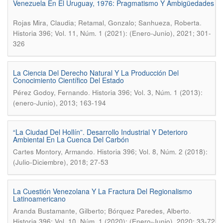
Venezuela En El Uruguay, 1976: Pragmatismo Y Ambigüedades
.
Rojas Mira, Claudia; Retamal, Gonzalo; Sanhueza, Roberta
Historia 396; Vol. 11, Núm. 1 (2021): (Enero-Junio), 2021; 301-
326
La Ciencia Del Derecho Natural Y La Producción Del
Conocimiento Científico Del Estado
.
Pérez Godoy, Fernando
Historia 396; Vol. 3, Núm. 1 (2013):
(enero-Junio), 2013; 163-194
“La Ciudad Del Hollín”. Desarrollo Industrial Y Deterioro
Ambiental En La Cuenca Del Carbón
.
Cartes Montory, Armando
Historia 396; Vol. 8, Núm. 2 (2018):
(Julio-Diciembre), 2018; 27-53
La Cuestión Venezolana Y La Fractura Del Regionalismo
Latinoamericano
.
Aranda Bustamante, Gilberto; Bórquez Paredes, Alberto
Historia 396; Vol. 10, Núm. 1 (2020): (Enero-Junio), 2020; 33-72