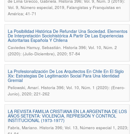
.
de Lima Grecco, Gabriela
Historia 396; Vol. 9, Núm. 3 (2019):
Vol. 9, Número especial, 2019, Falangistas y Franquistas en
América; 41-71
La Posibilidad Histórica De Refundar Una Sociedad. Elementos
De Interpretación Sociohistórica A Partir De Las Experiencias
Autoritarias Española Y Chilena
.
Caviedes Hamuy, Sebastián
Historia 396; Vol. 10, Núm. 2
(2020): (Julio-Diciembre), 2020; 57-84
La Profesionalización De Los Arquitectos En Chile En El Siglo
Xix: Estrategias De Legitimación Social Para Una Identidad
Gremial
.
Peliowski, Amarí
Historia 396; Vol. 10, Núm. 1 (2020): (Enero-
Junio), 2020; 221-262
LA REVISTA FAMILIA CRISTIANA EN LA ARGENTINA DE LOS
AÑOS SETENTA: VIOLENCIA, REPRESIÓN Y CONTROL
INSTITUCIONAL (1973-1977)
.
Fabris, Mariano
Historia 396; Vol. 13, Número especial 1, 2023;
61-94