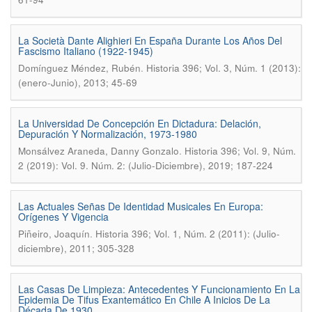
La Società Dante Alighieri En España Durante Los Años Del
Fascismo Italiano (1922-1945)
.
Domínguez Méndez, Rubén
Historia 396; Vol. 3, Núm. 1 (2013):
(enero-Junio), 2013; 45-69
La Universidad De Concepción En Dictadura: Delación,
Depuración Y Normalización, 1973-1980
.
Monsálvez Araneda, Danny Gonzalo
Historia 396; Vol. 9, Núm.
2 (2019): Vol. 9. Núm. 2: (Julio-Diciembre), 2019; 187-224
Las Actuales Señas De Identidad Musicales En Europa:
Orígenes Y Vigencia
.
Piñeiro, Joaquín
Historia 396; Vol. 1, Núm. 2 (2011): (Julio-
diciembre), 2011; 305-328
Las Casas De Limpieza: Antecedentes Y Funcionamiento En La
Epidemia De Tifus Exantemático En Chile A Inicios De La
Década De 1930