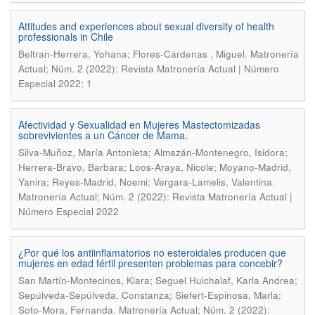
Attitudes and experiences about sexual diversity of health
professionals in Chile
.
Beltran-Herrera, Yohana; Flores-Cárdenas , Miguel
Matronería
Actual; Núm. 2 (2022): Revista Matronería Actual | Número
Especial 2022; 1
Afectividad y Sexualidad en Mujeres Mastectomizadas
sobrevivientes a un Cáncer de Mama.
Silva-Muñoz, María Antonieta; Almazán-Montenegro, Isidora;
Herrera-Bravo, Barbara; Loos-Araya, Nicole; Moyano-Madrid,
.
Yanira; Reyes-Madrid, Noemi; Vergara-Lamelis, Valentina
Matronería Actual; Núm. 2 (2022): Revista Matronería Actual |
Número Especial 2022
¿Por qué los antiinflamatorios no esteroidales producen que
mujeres en edad fértil presenten problemas para concebir?
San Martín-Montecinos, Kiara; Seguel Huichalaf, Karla Andrea;
Sepúlveda-Sepúlveda, Constanza; Siefert-Espinosa, Marla;
.
Soto-Mora, Fernanda
Matronería Actual; Núm. 2 (2022):