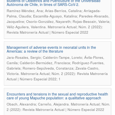
students of Obstetrics and Puericulture of the Universidad
Autónoma de Chile, in times of SARS-CoV-2.
Ramírez-Méndez, Ana; Arias-Berríos, Catalina; Arriagada-
Palma, Claudia; Escamilla-Aguayo, Katalina; Paredes-Alvarado,
Jacqueline; Osorio-González, Nayareth; Rojas-Besoain, Valeria;
.
Véliz-Aguilera, Valentina
Matronería Actual; Núm. 2 (2022):
Revista Matronería Actual | Número Especial 2022
Management of adverse events in neonatal units in the
Americas: a review of the literature
Jara-Rosales, Sergio; Calderón-Tampe, Loreto; Ávila-Flores,
Camila; Calderón-Bermúdez, Francisca; Rodríguez-Fuentes,
Gabriela; Romero-Sepúlveda, Constanza; Zavala-Castro,
.
Victoria
Matronería Actual; Núm. 2 (2022): Revista Matronería
Actual | Número Especial 2022; 1
Encounters and tensions in the sexual and reproductive health
care of young Mapuche population: a qualitative approach
.
Obach, Alexandra; Carreño, Alejandra
Matronería Actual; Núm.
2 (2022): Revista Matronería Actual | Número Especial 2022