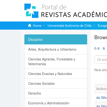
Home
Universidad Autónoma de Chile
Europe
Brows
Discipline
0-9
A
Artes, Arquitectura y Urbanismo
Ciencias Agrarias, Forestales y
Veterinarias
Now sho
Ciencias Exactas y Naturales
Ciencias Sociales
Author
Derecho
da Sil
Economía y Administración
da Silv