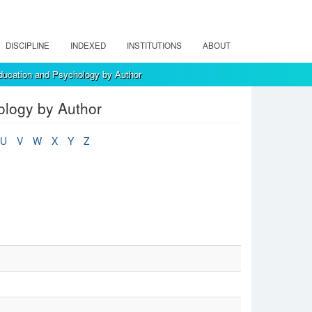
DISCIPLINE
INDEXED
INSTITUTIONS
ABOUT
ducation and Psychology by Author
ology by Author
U
V
W
X
Y
Z