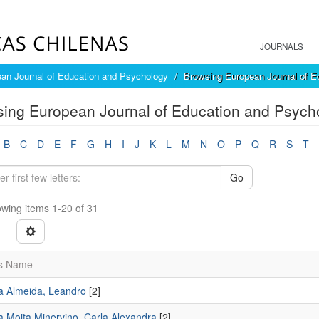
JOURNALS
an Journal of Education and Psychology
Browsing European Journal of E
ing European Journal of Education and Psych
B
C
D
E
F
G
H
I
J
K
L
M
N
O
P
Q
R
S
T
Go
wing items 1-20 of 31
s Name
va Almeida, Leandro
[2]
a Moita Minervino, Carla Alexandra
[2]