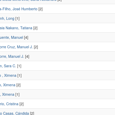
va-Filho, José Humberto
[2]
nh, Long
[1]
sia Nakano, Tatiana
[2]
Fuente, Manuel
[4]
orre Cruz, Manuel J.
[2]
orre, Manuel J.
[4]
n, Sara C.
[1]
o , Ximena
[1]
o, Ximena
[2]
o, Ximena
[1]
rio, Cristina
[2]
o Casas, Cándida
[2]