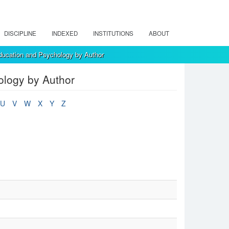
DISCIPLINE
INDEXED
INSTITUTIONS
ABOUT
ducation and Psychology by Author
ology by Author
U
V
W
X
Y
Z