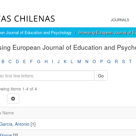
JOURNALS
an Journal of Education and Psychology
Browsing European Journal of E
ing European Journal of Education and Psych
B
C
D
E
F
G
H
I
J
K
L
M
N
O
P
Q
R
S
T
Go
wing items 1-4 of 4
s Name
García, Antonio
[1]
Xinyue
[2]