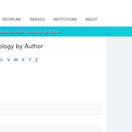
DISCIPLINE
INDEXED
INSTITUTIONS
ABOUT
ducation and Psychology by Author
ology by Author
U
V
W
X
Y
Z