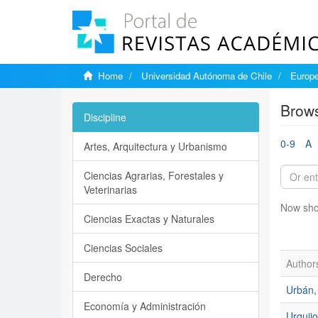
Home
Universidad Autónoma de Chile
Europe
Brows
Discipline
0-9
A
Artes, Arquitectura y Urbanismo
Ciencias Agrarias, Forestales y
Veterinarias
Now sho
Ciencias Exactas y Naturales
Ciencias Sociales
Author
Derecho
Urbán, 
Economía y Administración
Urquijo