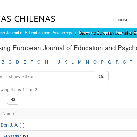
JOURNALS
an Journal of Education and Psychology
Browsing European Journal of E
ing European Journal of Education and Psych
B
C
D
E
F
G
H
I
J
K
L
M
N
O
P
Q
R
S
T
Go
wing items 1-2 of 2
s Name
Dori J. A.
[1]
, Sebastián
[2]