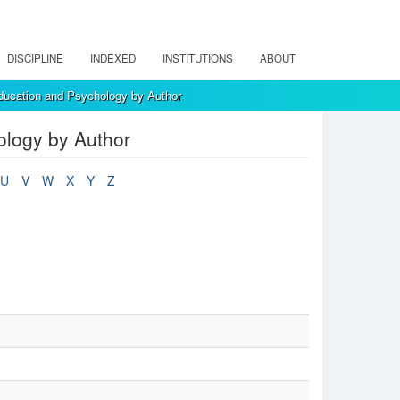
DISCIPLINE
INDEXED
INSTITUTIONS
ABOUT
ducation and Psychology by Author
ology by Author
U
V
W
X
Y
Z