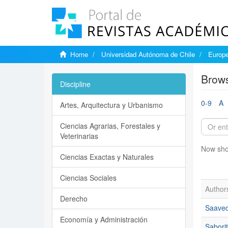
Home
Universidad Autónoma de Chile
Europe
Brows
Discipline
0-9
A
Artes, Arquitectura y Urbanismo
Ciencias Agrarias, Forestales y
Veterinarias
Now sho
Ciencias Exactas y Naturales
Ciencias Sociales
Author
Derecho
Saaved
Economía y Administración
Saborit