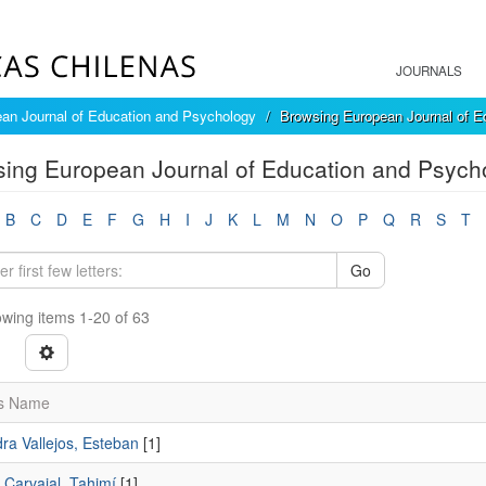
JOURNALS
an Journal of Education and Psychology
Browsing European Journal of E
ing European Journal of Education and Psych
B
C
D
E
F
G
H
I
J
K
L
M
N
O
P
Q
R
S
T
Go
wing items 1-20 of 63
s Name
ra Vallejos, Esteban
[1]
 Carvajal, Tahimí
[1]