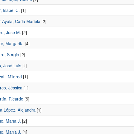
, Isabel C.
[1]
-Ayala, Carla Mariela
[2]
ro, José M.
[2]
or, Margarita
[4]
re, Sergio
[2]
, José Luis
[1]
al , Mildred
[1]
co, Jéssica
[1]
tín, Ricardo
[5]
a López, Alejandra
[1]
o, Maria J.
[2]
o, María J.
[4]