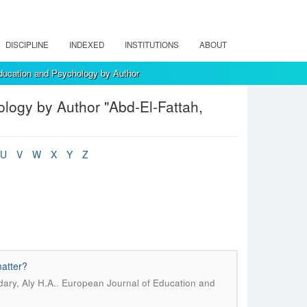
DISCIPLINE
INDEXED
INSTITUTIONS
ABOUT
ducation and Psychology by Author
logy by Author "Abd-El-Fattah,
U
V
W
X
Y
Z
matter?
.
ary, Aly H.A.
European Journal of Education and