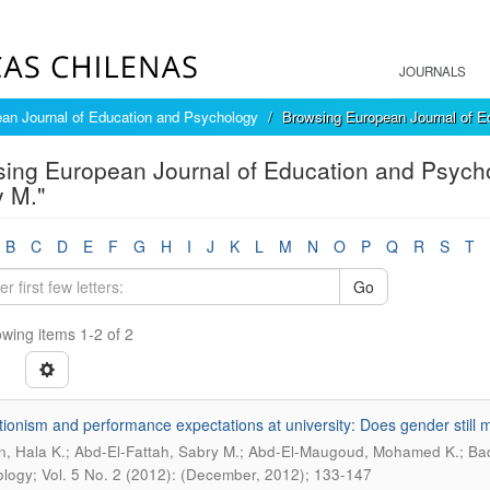
JOURNALS
an Journal of Education and Psychology
Browsing European Journal of E
ing European Journal of Education and Psycho
 M."
B
C
D
E
F
G
H
I
J
K
L
M
N
O
P
Q
R
S
T
Go
wing items 1-2 of 2
tionism and performance expectations at university: Does gender still 
, Hala K.; Abd-El-Fattah, Sabry M.; Abd-El-Maugoud, Mohamed K.; Bad
logy; Vol. 5 No. 2 (2012): (December, 2012); 133-147