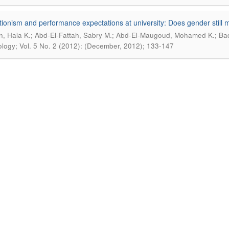
tionism and performance expectations at university: Does gender still 
, Hala K.; Abd-El-Fattah, Sabry M.; Abd-El-Maugoud, Mohamed K.; Bad
logy; Vol. 5 No. 2 (2012): (December, 2012); 133-147