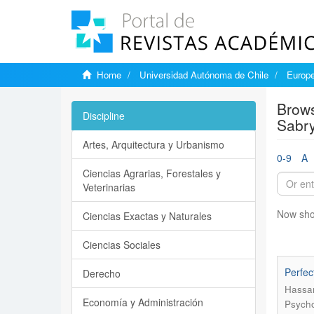
Home
Universidad Autónoma de Chile
Europe
Brows
Discipline
Sabry
Artes, Arquitectura y Urbanismo
0-9
A
Ciencias Agrarias, Forestales y
Veterinarias
Now sho
Ciencias Exactas y Naturales
Ciencias Sociales
Perfec
Derecho
Hassan
Economía y Administración
Psycho