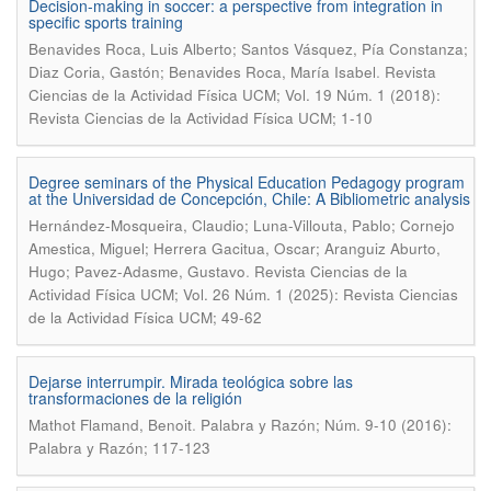
Decision-making in soccer: a perspective from integration in
specific sports training
Benavides Roca, Luis Alberto; Santos Vásquez, Pía Constanza;
.
Diaz Coria, Gastón; Benavides Roca, María Isabel
Revista
Ciencias de la Actividad Física UCM; Vol. 19 Núm. 1 (2018):
Revista Ciencias de la Actividad Física UCM; 1-10
Degree seminars of the Physical Education Pedagogy program
at the Universidad de Concepción, Chile: A Bibliometric analysis
Hernández-Mosqueira, Claudio; Luna-Villouta, Pablo; Cornejo
Amestica, Miguel; Herrera Gacitua, Oscar; Aranguiz Aburto,
.
Hugo; Pavez-Adasme, Gustavo
Revista Ciencias de la
Actividad Física UCM; Vol. 26 Núm. 1 (2025): Revista Ciencias
de la Actividad Física UCM; 49-62
Dejarse interrumpir. Mirada teológica sobre las
transformaciones de la religión
.
Mathot Flamand, Benoit
Palabra y Razón; Núm. 9-10 (2016):
Palabra y Razón; 117-123