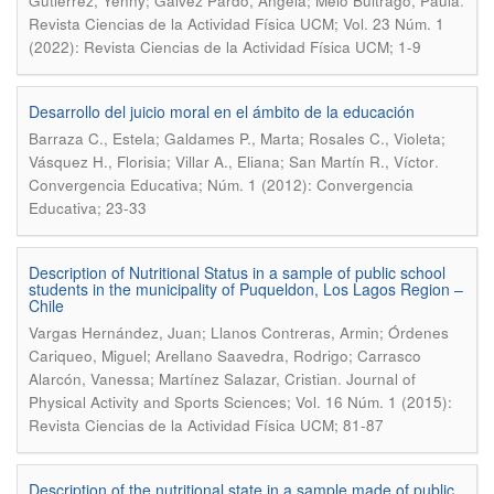
.
Gutiérrez, Yenny; Gálvez Pardo, Angela; Melo Buitrago, Paula
Revista Ciencias de la Actividad Física UCM; Vol. 23 Núm. 1
(2022): Revista Ciencias de la Actividad Física UCM; 1-9
Desarrollo del juicio moral en el ámbito de la educación
Barraza C., Estela; Galdames P., Marta; Rosales C., Violeta;
.
Vásquez H., Florisia; Villar A., Eliana; San Martín R., Víctor
Convergencia Educativa; Núm. 1 (2012): Convergencia
Educativa; 23-33
Description of Nutritional Status in a sample of public school
students in the municipality of Puqueldon, Los Lagos Region –
Chile
Vargas Hernández, Juan; Llanos Contreras, Armin; Órdenes
Cariqueo, Miguel; Arellano Saavedra, Rodrigo; Carrasco
.
Alarcón, Vanessa; Martínez Salazar, Cristian
Journal of
Physical Activity and Sports Sciences; Vol. 16 Núm. 1 (2015):
Revista Ciencias de la Actividad Física UCM; 81-87
Description of the nutritional state in a sample made of public