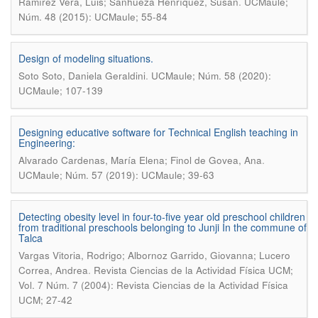
.
Ramírez Vera, Luis; Sanhueza Henríquez, Susan
UCMaule;
Núm. 48 (2015): UCMaule; 55-84
Design of modeling situations.
.
Soto Soto, Daniela Geraldini
UCMaule; Núm. 58 (2020):
UCMaule; 107-139
Designing educative software for Technical English teaching in
Engineering:
.
Alvarado Cardenas, María Elena; Finol de Govea, Ana
UCMaule; Núm. 57 (2019): UCMaule; 39-63
Detecting obesity level in four-to-five year old preschool children
from traditional preschools belonging to Junji In the commune of
Talca
Vargas Vitoria, Rodrigo; Albornoz Garrido, Giovanna; Lucero
.
Correa, Andrea
Revista Ciencias de la Actividad Física UCM;
Vol. 7 Núm. 7 (2004): Revista Ciencias de la Actividad Física
UCM; 27-42