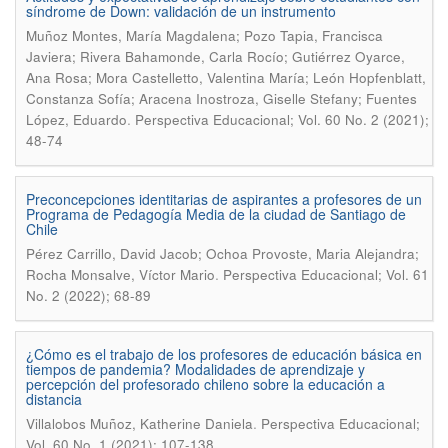
síndrome de Down: validación de un instrumento
Muñoz Montes, María Magdalena; Pozo Tapia, Francisca
Javiera; Rivera Bahamonde, Carla Rocío; Gutiérrez Oyarce,
Ana Rosa; Mora Castelletto, Valentina María; León Hopfenblatt,
Constanza Sofía; Aracena Inostroza, Giselle Stefany; Fuentes
.
López, Eduardo
Perspectiva Educacional; Vol. 60 No. 2 (2021);
48-74
Preconcepciones identitarias de aspirantes a profesores de un
Programa de Pedagogía Media de la ciudad de Santiago de
Chile
Pérez Carrillo, David Jacob; Ochoa Provoste, Maria Alejandra;
.
Rocha Monsalve, Víctor Mario
Perspectiva Educacional; Vol. 61
No. 2 (2022); 68-89
¿Cómo es el trabajo de los profesores de educación básica en
tiempos de pandemia? Modalidades de aprendizaje y
percepción del profesorado chileno sobre la educación a
distancia
.
Villalobos Muñoz, Katherine Daniela
Perspectiva Educacional;
Vol. 60 No. 1 (2021); 107-138