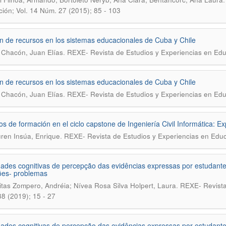
ión; Vol. 14 Núm. 27 (2015); 85 - 103
n de recursos en los sistemas educacionales de Cuba y Chile
.
Chacón, Juan Elías
REXE- Revista de Estudios y Experiencias en Educ
n de recursos en los sistemas educacionales de Cuba y Chile
.
Chacón, Juan Elías
REXE- Revista de Estudios y Experiencias en Edu
s de formación en el ciclo capstone de Ingeniería Civil Informática: Ex
.
ren Insúa, Enrique
REXE- Revista de Estudios y Experiencias en Educ
dades cognitivas de percepção das evidências expressas por estudante
ões- problemas
.
itas Zompero, Andréia; Nívea Rosa Silva Holpert, Laura
REXE- Revista
8 (2019); 15 - 27
dades cognitivas de percepção das evidências expressas por estudante