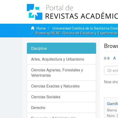
Home
Universidad Católica de la Santísima Con
Browsing REXE: Revista de Estudios y Experiencias 
Brows
Discipline
0-9
A
Artes, Arquitectura y Urbanismo
Ciencias Agrarias, Forestales y
Veterinarias
Now sho
Ciencias Exactas y Naturales
Ciencias Sociales
Gamifi
Derecho
Sierra
Núm. 3