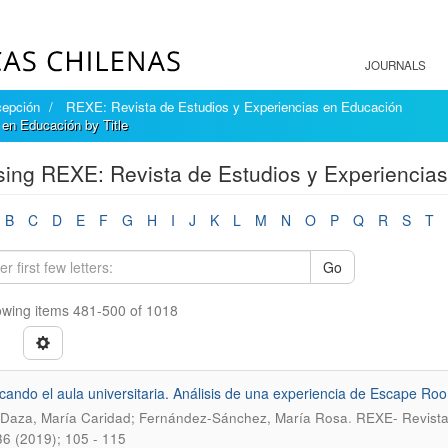
JOURNALS
cepción
REXE: Revista de Estudios y Experiencias en Educación
en Educación by Title
ing REXE: Revista de Estudios y Experiencias
B
C
D
E
F
G
H
I
J
K
L
M
N
O
P
Q
R
S
T
Go
wing items 481-500 of 1018
cando el aula universitaria. Análisis de una experiencia de Escape Ro
.
 Daza, María Caridad; Fernández-Sánchez, María Rosa
REXE- Revista 
6 (2019); 105 - 115