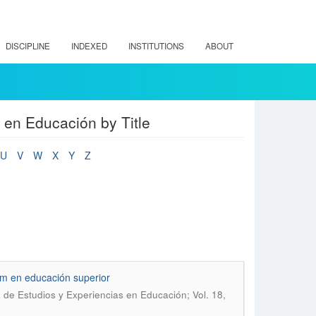
DISCIPLINE
INDEXED
INSTITUTIONS
ABOUT
 en Educación by Title
U
V
W
X
Y
Z
om en educación superior
de Estudios y Experiencias en Educación; Vol. 18,