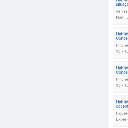
situaç
de Fre
Núm. 3
Habili
Conce
Pinche
95 - 1
Habili
Conce
Pinche
95 - 1
Habili
docen
Figuer
Experi