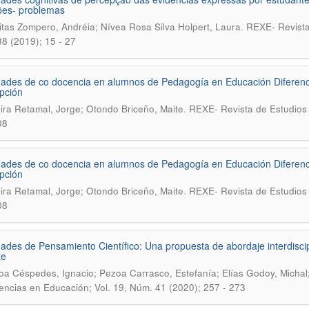
ões- problemas
.
itas Zompero, Andréia; Nívea Rosa Silva Holpert, Laura
REXE- Revista
8 (2019); 15 - 27
dades de co docencia en alumnos de Pedagogía en Educación Diferencia
pción
.
ira Retamal, Jorge; Otondo Briceño, Maite
REXE- Revista de Estudios 
08
dades de co docencia en alumnos de Pedagogía en Educación Diferencia
pción
.
ira Retamal, Jorge; Otondo Briceño, Maite
REXE- Revista de Estudios 
08
dades de Pensamiento Científico: Una propuesta de abordaje interdiscipl
te
oa Céspedes, Ignacio; Pezoa Carrasco, Estefanía; Elías Godoy, Michal;
encias en Educación; Vol. 19, Núm. 41 (2020); 257 - 273