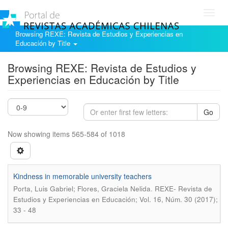
Toggl
navig
Browsing REXE: Revista de Estudios y Experiencias en
Educación by Title
Browsing REXE: Revista de Estudios y
Experiencias en Educación by Title
Go
Now showing items 565-584 of 1018
Kindness in memorable university teachers
.
Porta, Luis Gabriel; Flores, Graciela Nelida
REXE- Revista de
Estudios y Experiencias en Educación; Vol. 16, Núm. 30 (2017);
33 - 48