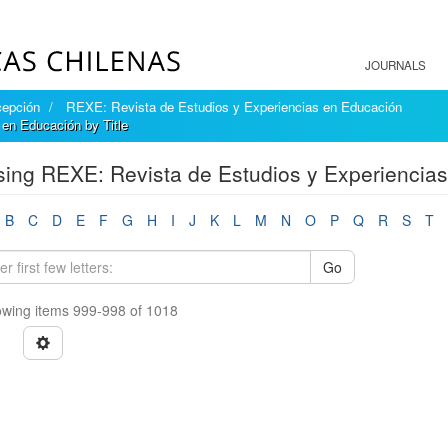
JOURNALS
cepción
REXE: Revista de Estudios y Experiencias en Educación
en Educación by Title
ing REXE: Revista de Estudios y Experiencias
B
C
D
E
F
G
H
I
J
K
L
M
N
O
P
Q
R
S
T
Go
wing items 999-998 of 1018