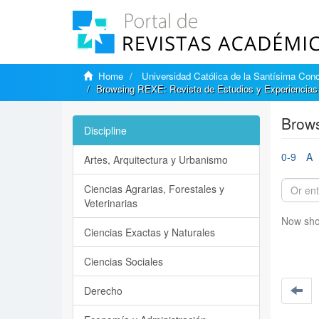
Home
Universidad Católica de la Santísima Con
Browsing REXE: Revista de Estudios y Experiencias 
Brows
Discipline
0-9
A
Artes, Arquitectura y Urbanismo
Ciencias Agrarias, Forestales y
Veterinarias
Now sho
Ciencias Exactas y Naturales
Ciencias Sociales
Derecho