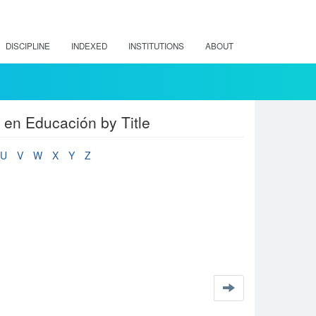
DISCIPLINE
INDEXED
INSTITUTIONS
ABOUT
 en Educación by Title
U
V
W
X
Y
Z