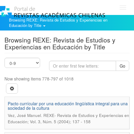
Toggl
navig
Browsing REXE: Revista de Estudios y Experiencias en
Educación by Title
Browsing REXE: Revista de Estudios y
Experiencias en Educación by Title
Go
Now showing items 778-797 of 1018
Pacto currícular por una educación lingüística integral para una
sociedad de la cultura
.
Vez, José Manuel
REXE- Revista de Estudios y Experiencias en
Educación; Vol. 3, Núm. 5 (2004); 137 - 158