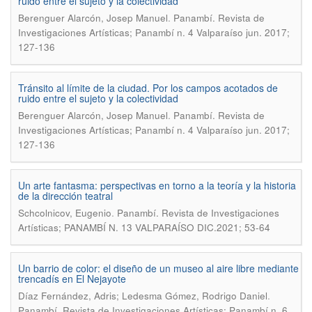
ruido entre el sujeto y la colectividad
.
Berenguer Alarcón, Josep Manuel
Panambí. Revista de
Investigaciones Artísticas; Panambí n. 4 Valparaíso jun. 2017;
127-136
Tránsito al límite de la ciudad. Por los campos acotados de
ruido entre el sujeto y la colectividad
.
Berenguer Alarcón, Josep Manuel
Panambí. Revista de
Investigaciones Artísticas; Panambí n. 4 Valparaíso jun. 2017;
127-136
Un arte fantasma: perspectivas en torno a la teoría y la historia
de la dirección teatral
.
Schcolnicov, Eugenio
Panambí. Revista de Investigaciones
Artísticas; PANAMBÍ N. 13 VALPARAÍSO DIC.2021; 53-64
Un barrio de color: el diseño de un museo al aire libre mediante
trencadís en El Nejayote
.
Díaz Fernández, Adris; Ledesma Gómez, Rodrigo Daniel
Panambí. Revista de Investigaciones Artísticas; Panambí n. 6