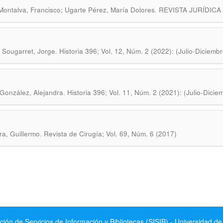
.
Montalva, Francisco; Ugarte Pérez, María Dolores
REVISTA JURÍDICA D
.
Sougarret, Jorge
Historia 396; Vol. 12, Núm. 2 (2022): (Julio-Diciemb
.
González, Alejandra
Historia 396; Vol. 11, Núm. 2 (2021): (Julio-Dici
.
a, Guillermo
Revista de Cirugía; Vol. 69, Núm. 6 (2017)
ción de Servicios de Información y Bibliotecas (SISIB) - Universidad de