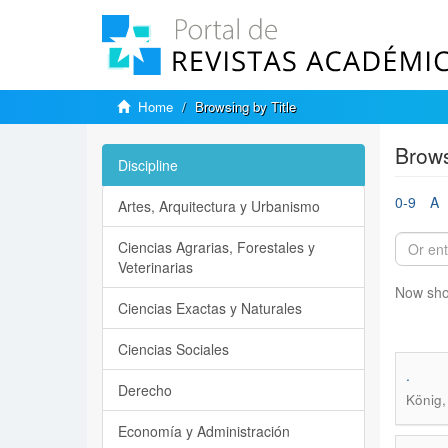
Home
Browsing by Title
Brows
Discipline
0-9
A
Artes, Arquitectura y Urbanismo
Ciencias Agrarias, Forestales y
Veterinarias
Now sho
Ciencias Exactas y Naturales
Ciencias Sociales
.
Derecho
König,
Economía y Administración