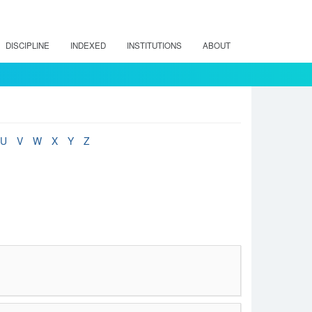
DISCIPLINE
INDEXED
INSTITUTIONS
ABOUT
U
V
W
X
Y
Z