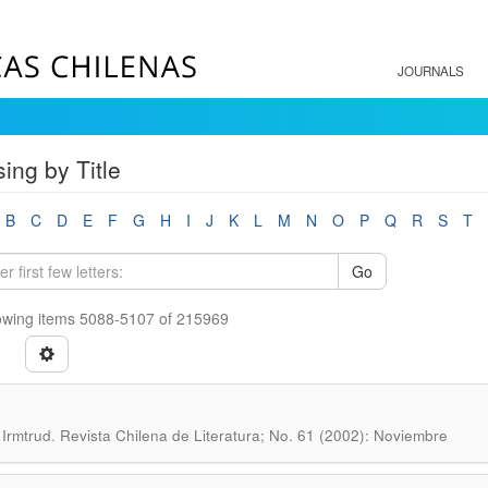
JOURNALS
ing by Title
B
C
D
E
F
G
H
I
J
K
L
M
N
O
P
Q
R
S
T
Go
wing items 5088-5107 of 215969
.
 Irmtrud
Revista Chilena de Literatura; No. 61 (2002): Noviembre