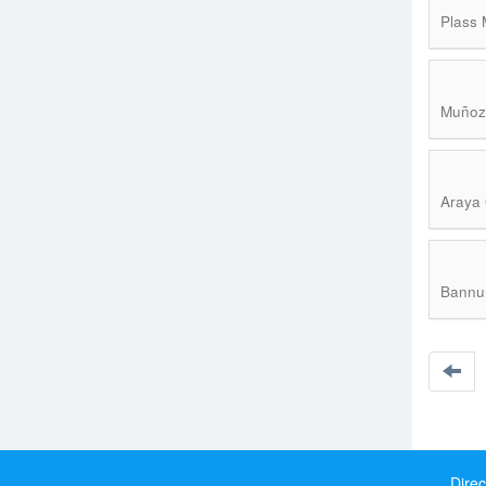
Plass 
Muñoz 
Araya 
Bannur
Direc