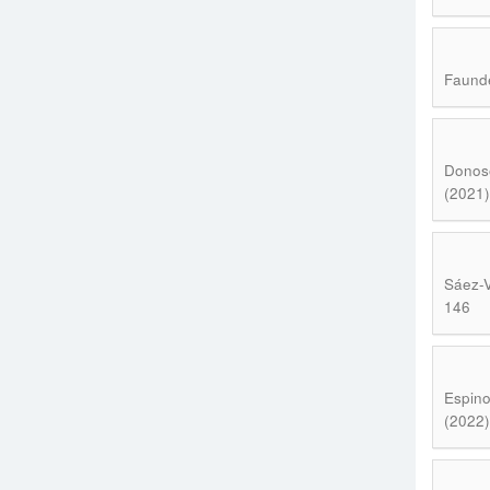
Faund
Donoso
(2021)
Sáez-V
146
Espino
(2022)