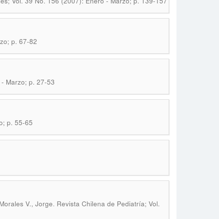
les; Vol. 39 No. 156 (2007): Enero - Marzo; p. 139-157
zo; p. 67-82
 - Marzo; p. 27-53
o; p. 55-65
.
 Morales V., Jorge
Revista Chilena de Pediatría; Vol.