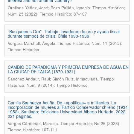
Interest and not another Country?
.
Orellana Yáñez, José; Pozo Paillán, Ignacio
Tiempo Histórico;
Núm. 25 (2022): Tiempo Histórico; 87-107
“Busquemos Oro”. Trabajo, lavaderos de oro y ayuda fiscal
durante tiempos de crisis, Chile 1930-1936
.
Vergara Marshall, Ángela
Tiempo Histórico; Núm. 11 (2015):
Tiempo Historico
CAMBIO DE PARADIGMA Y PRIMERA EMPRESA DE AGUA EN
LA CIUDAD DE TALCA (1870-1931)
.
Sánchez Andaur, Raúl; Simón Ruiz, Inmaculada
Tiempo
Histórico; Núm. 9 (2014): Tiempo Histórico
Camila Sanhueza Acuña, De «apolíticas» a militantes. La
incorporación de mujeres al Partido Conservador chileno (1934-
1952). Santiago: Ediciones Universidad Alberto Hurtado, 2022,
221 páginas.
.
Vargas Cárdenas, Marcela
Tiempo Histórico; No 26 (2023):
Tiempo Histórico; 107-111