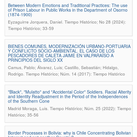
Between Modern Emotions and Traditional Practices: The use
of Prison Labour in Public Works in the Department of Osorno
(1874-1900)
.
Eyzaguirre Jorquera, Daniel
Tiempo Histórico; No 28 (2024):
Tiempo Histórico; 33-59
BIENES COMUNES, MODERNIZACIÓN URBANO-PORTUARIA
Y CONFLICTO SOCIO-AMBIENTAL. EL CASO DE LOS
PESCADORES DE CALETA JAIME EN VALPARAÍSO A
PRINCIPIOS DEL SIGLO XX
Camus, Pablo; Álvarez, Luis; Castillo, Sebastián; Hidalgo,
.
Rodrigo
Tiempo Histórico; Núm. 14 (2017): Tiempo Histórico
"Black", "Mulatto" and "Accidental Color" Soldiers. Racial Alterity
and Identity Readjustment in the Period of the Independences
of the Southern Cone
.
Madrid Moraga, Luis
Tiempo Histórico; Núm. 25 (2022): Tiempo
Histórico; 35-56
Border Processes in Bolivia: why is Chile Concentrating Bolivian