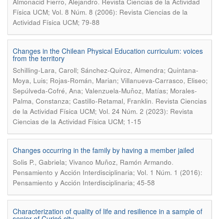
.
Almonacid Fierro, Alejandro
Revista Ciencias de la Actividad
Física UCM; Vol. 8 Núm. 8 (2006): Revista Ciencias de la
Actividad Física UCM; 79-88
Changes in the Chilean Physical Education curriculum: voices
from the territory
Schilling-Lara, Caroll; Sánchez-Quiroz, Almendra; Quintana-
Moya, Luis; Rojas-Román, Marian; Villanueva-Carrasco, Eliseo;
Sepúlveda-Cofré, Ana; Valenzuela-Muñoz, Matías; Morales-
.
Palma, Constanza; Castillo-Retamal, Franklin
Revista Ciencias
de la Actividad Física UCM; Vol. 24 Núm. 2 (2023): Revista
Ciencias de la Actividad Física UCM; 1-15
Changes occurring in the family by having a member jailed
.
Solis P., Gabriela; Vivanco Muñoz, Ramón Armando
Pensamiento y Acción Interdisciplinaria; Vol. 1 Núm. 1 (2016):
Pensamiento y Acción Interdisciplinaria; 45-58
Characterization of quality of life and resilience in a sample of
senior of Curicó city