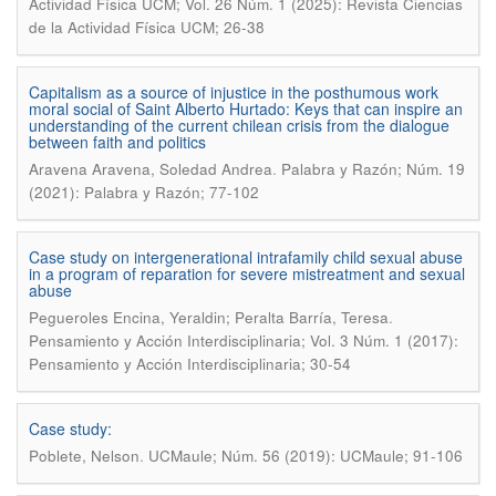
Actividad Física UCM; Vol. 26 Núm. 1 (2025): Revista Ciencias
de la Actividad Física UCM; 26-38
Capitalism as a source of injustice in the posthumous work
moral social of Saint Alberto Hurtado: Keys that can inspire an
understanding of the current chilean crisis from the dialogue
between faith and politics
.
Aravena Aravena, Soledad Andrea
Palabra y Razón; Núm. 19
(2021): Palabra y Razón; 77-102
Case study on intergenerational intrafamily child sexual abuse
in a program of reparation for severe mistreatment and sexual
abuse
.
Pegueroles Encina, Yeraldin; Peralta Barría, Teresa
Pensamiento y Acción Interdisciplinaria; Vol. 3 Núm. 1 (2017):
Pensamiento y Acción Interdisciplinaria; 30-54
Case study:
.
Poblete, Nelson
UCMaule; Núm. 56 (2019): UCMaule; 91-106