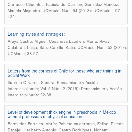
Carrasco Cifuentes, Fabiola del Carmen; González Méndez,
.
Mariela Alejandra
UCMaule; Núm. 54 (2018): UCMaule; 107-
132
Learning styles and strategies:
Araya Castro, Miguel; Casanova Laudien, María; Rivas
.
Calabrán, Luisa; Sáez Carrillo, Katia
UCMaule; Núm. 53 (2017):
UCMaule; 33-57
Letters from the corners of Chile for those who are training in
Social Work
.
Iturrieta Olivares, Sandra
Pensamiento y Acción
Interdisciplinaria; Vol. 5 Núm. 2 (2019): Pensamiento y Acción
Interdisciplinaria; 22-38
Level of development thick engine in preschools in Mexico
without professors of physical education
Bermudez Ferrales, María; Poblete-Valderrama, Felipe; Pineda-
Espejel, Heriberto Antonio; Castro Rodríguez, Nohemí;