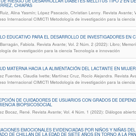
 DE RIESGO DE DESARROLLAR DIABETES MELLITUS TIPO 2 EN D
RREZ, CHIAPAS
.
Ruiz, Alina Yasmín; López Pascacio, Christian Lenny
Revista Avante; V
so Internacional CIMICTI Metodología de investigación para la ciencia
O EDUCATIVO PARA EL DESARROLLO DE INVESTIGADORES EN CI
.
Barragán, Fabiola
Revista Avante; Vol. 2 Núm. 2 (2022): Libro; Memor
logía de investigación para la ciencia Tecnología e innovación
UD MATERNA HACIA LA ALIMENTACIÓN DEL LACTANTE EN MUJER
.
z Fuentes, Claudia Ivette; Martínez Cruz, Rocío Alejandra
Revista Ava
so Internacional CIMICTI Metodología de investigación para la ciencia
PCIÓN DE CUIDADORES DE USUARIOS CON GRADOS DE DEPENDE
IENCIA BIOPSICOSOCIAL
.
ez Bocaz, René
Revista Avante; Vol. 4 Núm. 1 (2022): Diálogos abiert
ACIONES EMOCIONALES EVIDENCIADAS POR NIÑOS Y NIÑAS DE
DO DE CHILLAN DE LA EDAD DE SIETE AÑOS EN TORNO A LA PA