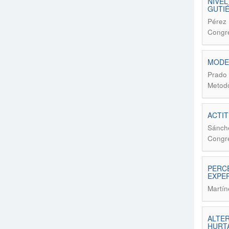
NIVEL
GUTIÉ
Pérez 
Congre
MODEL
Prado 
Metodo
ACTIT
Sánche
Congre
PERCE
EXPER
Martín
ALTER
HURTA