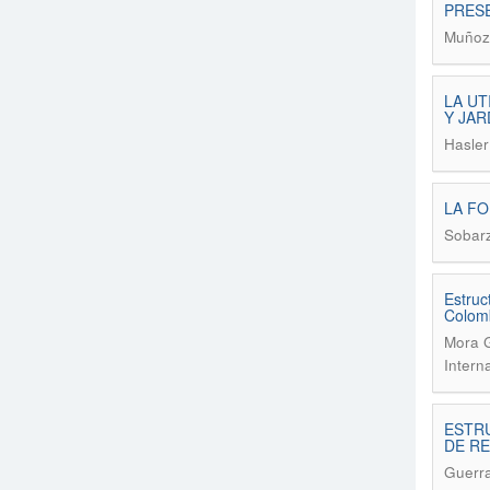
PRES
Muñoz 
LA UT
Y JAR
Hasler
LA FO
Sobarz
Estruc
Colomb
Mora G
Intern
ESTRU
DE R
Guerra