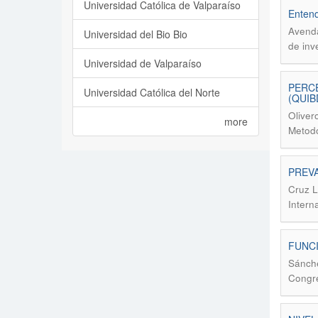
Universidad Católica de Valparaíso
Entend
Avenda
Universidad del Bio Bio
de inv
Universidad de Valparaíso
PERCE
Universidad Católica del Norte
(QUIB
Oliver
more
Metodo
PREVA
Cruz L
Intern
FUNCI
Sánche
Congre