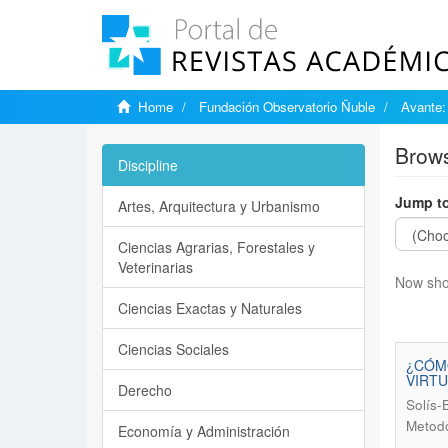
Home
Fundación Observatorio Ñuble
Avante:
Brows
Discipline
Jump to
Artes, Arquitectura y Urbanismo
Ciencias Agrarias, Forestales y
Veterinarias
Now sho
Ciencias Exactas y Naturales
Ciencias Sociales
¿CÓMO
VIRTU
Derecho
Solís-
Metodo
Economía y Administración