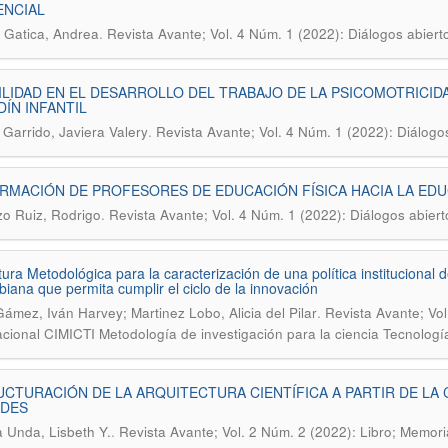
ENCIAL
.
Gatica, Andrea
Revista Avante; Vol. 4 Núm. 1 (2022): Diálogos abier
ILIDAD EN EL DESARROLLO DEL TRABAJO DE LA PSICOMOTRICIDA
DÍN INFANTIL
.
 Garrido, Javiera Valery
Revista Avante; Vol. 4 Núm. 1 (2022): Diálogo
RMACIÓN DE PROFESORES DE EDUCACIÓN FÍSICA HACIA LA EDU
.
o Ruiz, Rodrigo
Revista Avante; Vol. 4 Núm. 1 (2022): Diálogos abier
tura Metodológica para la caracterización de una política institucional 
iana que permita cumplir el ciclo de la innovación
.
ámez, Iván Harvey; Martinez Lobo, Alicia del Pilar
Revista Avante; Vol
acional CIMICTI Metodología de investigación para la ciencia Tecnologí
CTURACIÓN DE LA ARQUITECTURA CIENTÍFICA A PARTIR DE LA 
EDES
.
 Unda, Lisbeth Y.
Revista Avante; Vol. 2 Núm. 2 (2022): Libro; Memor