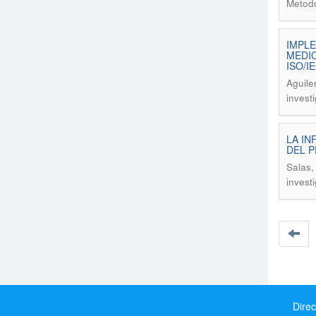
Metodo
IMPLE
MEDIC
ISO/I
Aguile
invest
LA IN
DEL 
Salas,
invest
Direc