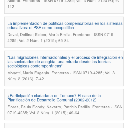
.
Alberto
Fronteras - ISSN 0719-4285; Vol. 3 Núm. 2 (2016); 97-
112
La implementación de políticas compensatorias en los sistemas
educativos: el PSE como focopolítica
.
Doval, Delfina; Sieber, María Emilia
Fronteras - ISSN 0719-
4285; Vol. 2 Núm. 1 (2015); 65-84
"Las migraciones internacionales y el proceso de integración en
las sociedades de acogida: una mirada desde las teorías
sociológicas contemporáneas"
.
Monetti, María Eugenia
Fronteras - ISSN 0719-4285; Vol. 3
Núm. 2 (2016); 7-42
¿Participación ciudadana en Temuco? El caso de la
Planificación de Desarrollo Comunal (2002-2012)
.
Flores, Paula Floody; Navarro, Patricio Padilla
Fronteras - ISSN
0719-4285; Vol. 2 Núm. 1 (2015); 49-64